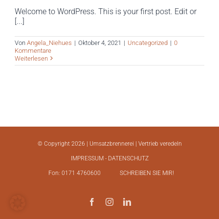
Welcome to WordPress. This is your first post. Edit or
[...]
Von
Angela_Niehues
|
Oktober 4, 2021
|
Uncategorized
|
0
Kommentare
Weiterlesen
© Copyright
2026 | Umsatzbrennerei | Vertrieb veredeln
IMPRESSUM
- DATENSCHUTZ
Fon: 0171 4760600
SCHREIBEN SIE MIR!
Facebook
Instagram
LinkedIn