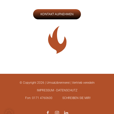
KONTAKT AUFNEHMEN
© Copyright
2026 | Umsatzbrennerei | Vertrieb veredeln
IMPRESSUM
- DATENSCHUTZ
Fon: 0171 4760600
SCHREIBEN SIE MIR!
Facebook
Instagram
LinkedIn